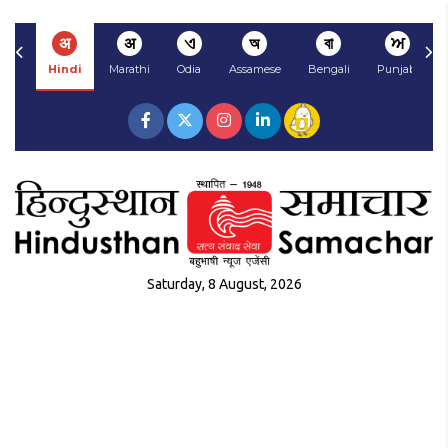
अ
अ
ଏ
অ
বা
ਅ
Hindi
Marathi
Odia
Assamese
Bengali
Punjabi
Saturday, 8 August, 2026