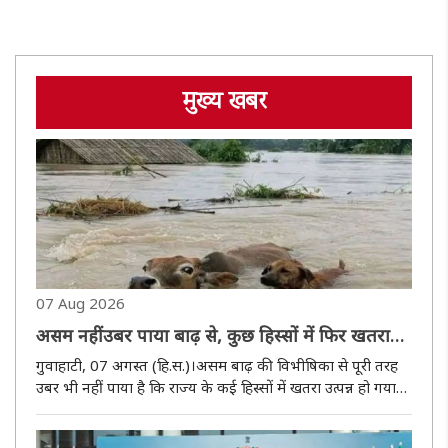
मुख्य खबर
07 Aug 2026
असम नहीं उबर पाया बाढ़ से, कुछ हिस्सों में फिर खतरा
मंडराया
गुवाहाटी, 07 अगस्त (हि.स.)।असम बाढ़ की विभीषिका से पूरी तरह
उबर भी नहीं पाया है कि राज्य के कई हिस्सों में खतरा उत्पन्न हो गया
है। ऊपरी असम के मुख्य रूप से चार जिलों शिवसागर, चराईदेव,
जोरहाट एवं गोलाघाट बुरी तरह से प्रभावित हुए हैं। राज्य सरकार ..