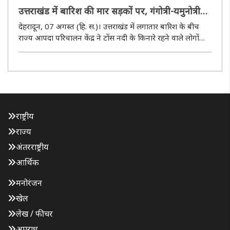
उत्तराखंड में बारिश की मार सड़कों पर, गंगोत्री-यमुनोत्री
हाइवे और बद्रीनाथ मार्ग बाधित,टोंस नदी में जलस्तर बढ़ने
देहरादून, 07 अगस्त (हि. स.)। उत्तराखंड में लगातार बारिश के बीच
की चेतावनी
राज्य आपदा परिचालन केंद्र ने टोंस नदी के किनारे रहने वाले लोगों
और यात्रियों को सतर्क रहने की सलाह दी है। वहीं, गंगोत्री और यमुनोत्री
राष्ट्रीय राजमार्ग कई स्थानों पर मलबा आने से बंद ..
राष्ट्रीय
राज्य
अंतरराष्ट्रीय
आर्थिक
मनोरंजन
खेल
लेख / फीचर
अपराध