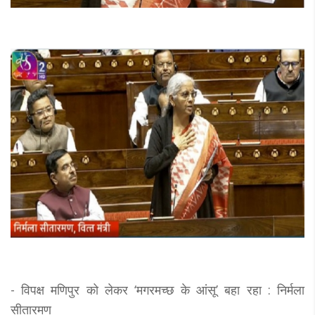
- विपक्ष मणिपुर को लेकर ‘मगरमच्छ के आंसू’ बहा रहा : निर्मला
सीतारमण