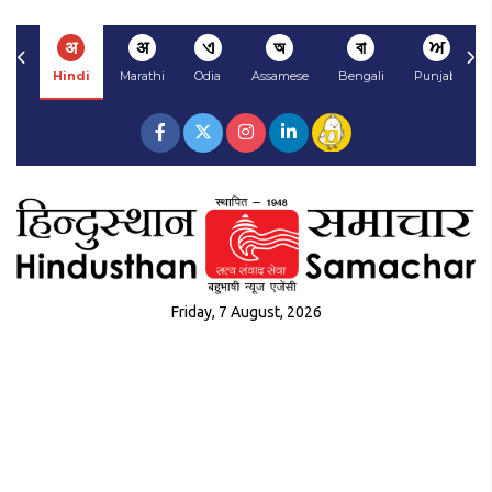
अ
अ
ଏ
অ
বা
ਅ
Hindi
Marathi
Odia
Assamese
Bengali
Punjabi
Friday, 7 August, 2026