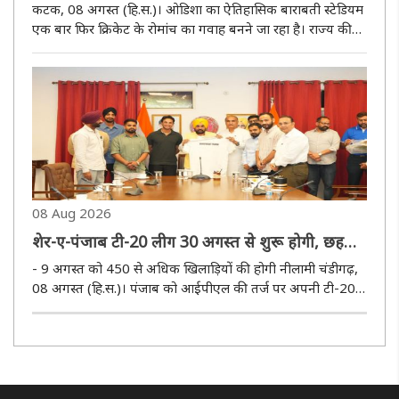
लीग का रंग, रोमांचक क्रिकेट के लिए तैयार कटक
कटक, 08 अगस्त (हि.स.)। ओडिशा का ऐतिहासिक बाराबती स्टेडियम
एक बार फिर क्रिकेट के रोमांच का गवाह बनने जा रहा है। राज्य की
प्रतिष्ठित ओडिशा टी20 लीग का नया सत्र 18 सितंबर से शुरू होगा।
टूर्नामेंट में राज्यभर के प्रतिभाशाली क्रिकेटर हिस्सा लेंगे, जिससे..
08 Aug 2026
शेर-ए-पंजाब टी-20 लीग 30 अगस्त से शुरू होगी, छह
फ्रेंचाइजी टीमें लेंगी हिस्सा
- 9 अगस्त को 450 से अधिक खिलाड़ियों की होगी नीलामी चंडीगढ़,
08 अगस्त (हि.स.)। पंजाब को आईपीएल की तर्ज पर अपनी टी-20
क्रिकेट लीग मिलने जा रही है। मुख्यमंत्री भगवंत सिंह मान ने शनिवार
को ‘शेर-ए-पंजाब ट्वेंटी-20 लीग’ की शुरुआत का ऐलान किया। लीग
में ..