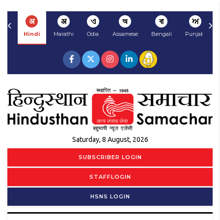
अ
अ
ଏ
অ
বা
ਅ
Hindi
Marathi
Odia
Assamese
Bengali
Punjabi
Saturday, 8 August, 2026
SUBSCRIBER LOGIN
STAFFLOGIN
HSNS LOGIN