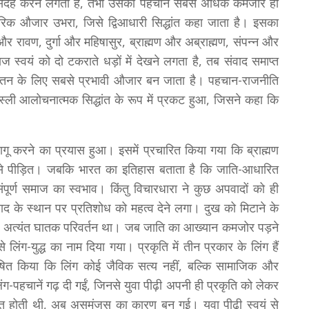
र संदेह करने लगता है, तभी उसकी पहचान सबसे अधिक कमजोर हो
रिक औजार उभरा, जिसे द्विआधारी सिद्धांत कहा जाता है। इसका
 और रावण, दुर्गा और महिषासुर, ब्राह्मण और अब्राह्मण, संपन्न और
स्वयं को दो टकराते धड़ों में देखने लगता है, तब संवाद समाप्त
ता-चिंतन के लिए सबसे प्रभावी औजार बन जाता है। पहचान-राजनीति
स्ली आलोचनात्मक सिद्धांत के रूप में प्रकट हुआ, जिसने कहा कि
 लागू करने का प्रयास हुआ। इसमें प्रचारित किया गया कि ब्राह्मण
से पीड़ित। जबकि भारत का इतिहास बताता है कि जाति-आधारित
ूर्ण समाज का स्वभाव। किंतु विचारधारा ने कुछ अपवादों को ही
ाद के स्थान पर प्रतिशोध को महत्व देने लगा। दुख को मिटाने के
अत्यंत घातक परिवर्तन था। जब जाति का आख्यान कमजोर पड़ने
े लिंग-युद्ध का नाम दिया गया। प्रकृति में तीन प्रकार के लिंग हैं
ोषित किया कि लिंग कोई जैविक सत्य नहीं, बल्कि सामाजिक और
लिंग-पहचानें गढ़ दी गईं, जिनसे युवा पीढ़ी अपनी ही प्रकृति को लेकर
ोत होती थी, अब असमंजस का कारण बन गई। युवा पीढ़ी स्वयं से