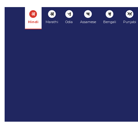
अ
अ
ଏ
অ
বা
ਅ
Hindi
Marathi
Odia
Assamese
Bengali
Punjabi