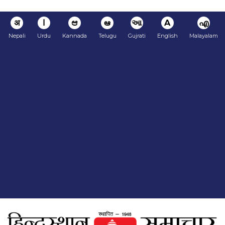
अ
ا
ಆ
ఆ
આ
A
എ
Nepali
Urdu
Kannada
Telugu
Gujrati
English
Malayalam