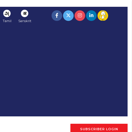
அ
अ
Tamil
Sanskrit
SUBSCRIBER LOGIN