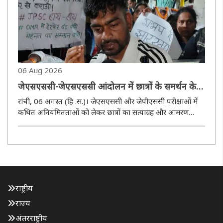
जुलाई ..
06 Aug 2026
जेएसएससी-जेएसएससी आंदोलन में छात्रों के समर्थन के
लिए पहुंचे जयराम, बोले- सदन में उठाऊंगा हर मांग
रांची, 06 अगस्त (हि .स.)। जेएसएससी और जेपीएससी परीक्षाओं में
कथित अनियमितताओं को लेकर छात्रों का सत्याग्रह और आमरण
अनशन गुरुवार को 13वें दिन भी जारी रहा। आंदोलन अब केवल
जेएसएससी और जेपीएससी तक सीमित नहीं रह गया है, बल्कि अन्य
प्रतियोगी परीक्षाओं ..
राष्ट्रीय
राज्य
अंतरराष्ट्रीय