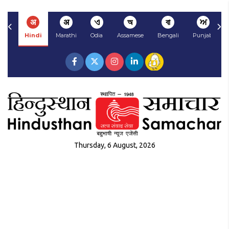
अ
अ
ଏ
অ
বা
ਅ
Hindi
Marathi
Odia
Assamese
Bengali
Punjabi
Thursday, 6 August, 2026