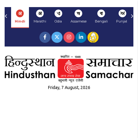
अ
अ
ଏ
অ
বা
ਅ
Hindi
Marathi
Odia
Assamese
Bengali
Punjabi
Friday, 7 August, 2026