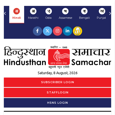
अ
अ
ଏ
অ
বা
ਅ
Hindi
Marathi
Odia
Assamese
Bengali
Punjabi
Saturday, 8 August, 2026
SUBSCRIBER LOGIN
STAFFLOGIN
HSNS LOGIN