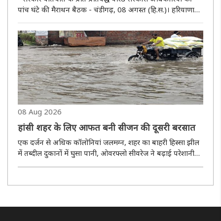
पांच घंटे की मैराथन बैठक - चंडीगढ़, 08 अगस्त (हि.स.)। हरियाणा
सरकार ने बिजली निगमों के कर्मचारियों द्वारा उठाए गए विभिन्न मुद्दों
का बातचीत के माध्यम से समाधान करने की अपनी प्रतिबद्धता..
08 Aug 2026
हांसी शहर के लिए आफत बनी सीजन की दूसरी बरसात
एक दर्जन से अधिक कॉलोनियां जलमग्न, शहर का बाहरी हिस्सा झील
में तब्दील दुकानों में घुसा पानी, ओवरफ्लो सीवरेज ने बढ़ाई परेशानी
हांसी, 08 अगस्त (हि.स.)। शहर में शनिवार सुबह मानसून सीजन की
दूसरी बरसात ने एक बार फिर शहर की जल निकासी..