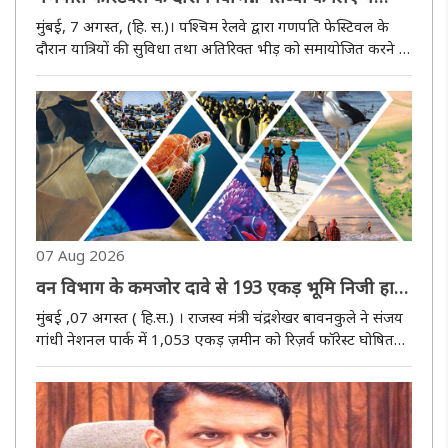
रेलवे की स्पेशल ट्रेनें
मुंबई, 7 अगस्त, (हि. स.)। पश्चिम रेलवे द्वारा गणपति फेस्टिवल के
दौरान यात्रियों की सुविधा तथा अतिरिक्त भीड़ को समायोजित करने के
उद्देश्य से विभिन्न गंतव्यों के लिए विशेष किराए पर स्पेशल ट्रेनें चलाई
जाएंगी। पश्चिम रेलवे के जनसंपर्क विभाग द्वारा ..
07 Aug 2026
वन विभाग के कमजोर दावे से 193 एकड़ भूमि निजी हाथों
में - ठाणे एनसीपी (एसपी )
मुंबई ,07 अगस्त ( हि.स.) । राजस्व मंत्री चंद्रशेखर बावनकुले ने संजय
गांधी नेशनल पार्क में 1,053 एकड़ ज़मीन को रिज़र्व फॉरेस्ट घोषित
कर दिया है। इस ज़मीन पर किसी प्राइवेट व्यक्ति का अधिकार खारिज
कर दिया गया है। इससे ठाणे में एक बहुत बड़ा कंक्रीट ..