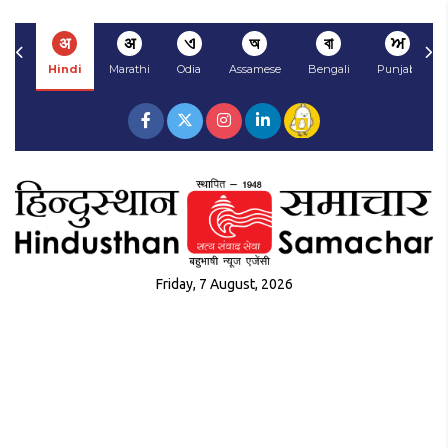
अ
अ
ଏ
অ
বা
ਅ
Hindi
Marathi
Odia
Assamese
Bengali
Punjabi
Friday, 7 August, 2026