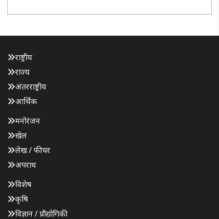
दूसरी बरसात ने एक बार फिर शहर की जल निकासी..
राष्ट्रीय
राज्य
अंतरराष्ट्रीय
आर्थिक
मनोरंजन
खेल
लेख / फीचर
अपराध
विशेष
कृषि
विज्ञान / प्रौद्योगिकी