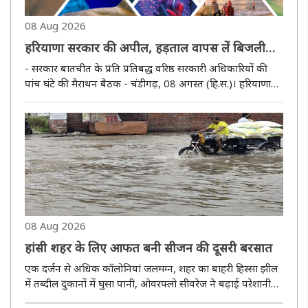
08 Aug 2026
हरियाणा सरकार की अपील, हड़ताल वापस लें बिजली
कर्मचारी
- सरकार बातचीत के प्रति प्रतिबद्ध वरिष्ठ सरकारी अधिकारियों की
पांच घंटे की मैराथन बैठक - चंडीगढ़, 08 अगस्त (हि.स.)। हरियाणा
सरकार ने बिजली निगमों के कर्मचारियों द्वारा उठाए गए विभिन्न मुद्दों
का बातचीत के माध्यम से समाधान करने की अपनी प्रतिबद्धता..
08 Aug 2026
हांसी शहर के लिए आफत बनी सीजन की दूसरी बरसात
एक दर्जन से अधिक कॉलोनियां जलमग्न, शहर का बाहरी हिस्सा झील
में तब्दील दुकानों में घुसा पानी, ओवरफ्लो सीवरेज ने बढ़ाई परेशानी
हांसी, 08 अगस्त (हि.स.)। शहर में शनिवार सुबह मानसून सीजन की