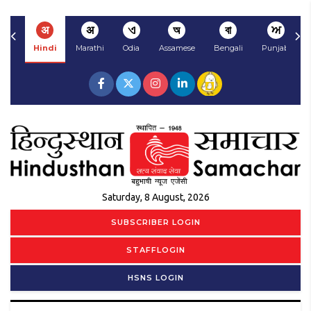
अ
अ
ଏ
অ
বা
ਅ
Hindi
Marathi
Odia
Assamese
Bengali
Punjabi
Saturday, 8 August, 2026
SUBSCRIBER LOGIN
STAFFLOGIN
HSNS LOGIN