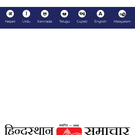
अ
ا
ಆ
ఆ
આ
A
എ
Nepali
Urdu
Kannada
Telugu
Gujrati
English
Malayalam