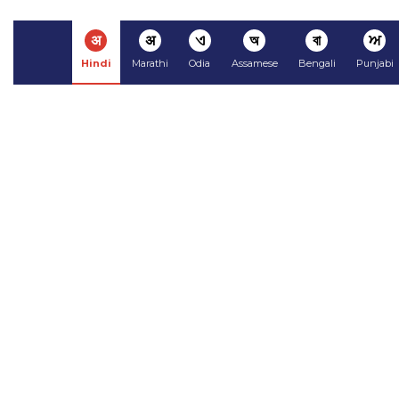
अ
अ
ଏ
অ
বা
ਅ
Hindi
Marathi
Odia
Assamese
Bengali
Punjabi