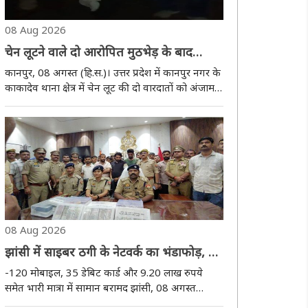
08 Aug 2026
चेन लूटने वाले दो आरोपित मुठभेड़ के बाद
गिरफ्तार, एक के पैर में लगी गोली
कानपुर, 08 अगस्त (हि.स.)। उत्तर प्रदेश में कानपुर नगर के
काकादेव थाना क्षेत्र में चेन लूट की दो वारदातों को अंजाम
देने वाले दो आरोपितों को शनिवार रात पुलिस ने मुठभेड़ के
बाद गिरफ्तार कर लिया। जवाबी कार्रवाई में एक आरोपित
के पैर में गोली लगी, जबकि..
08 Aug 2026
झांसी में साइबर ठगी के नेटवर्क का भंडाफोड़, 23
आरोपित गिरफ्तार
-120 मोबाइल, 35 डेबिट कार्ड और 9.20 लाख रुपये
समेत भारी मात्रा में सामान बरामद झांसी, 08 अगस्त
(हि.स.)। जिले की साइबर थाना पुलिस के नेतृत्व में विभिन्न