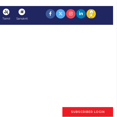
அ
अ
Tamil
Sanskrit
SUBSCRIBER LOGIN