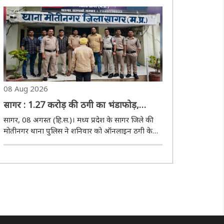
थानों की संयुक्त टीम ने शनिवार काे मिनी जामताड़ा बने
कटेरा थाना क्षेत्र के ग्राम खौरियाना, मौरिय..
08 Aug 2026
सागर : 1.27 करोड़ की ठगी का भंडाफोड़,
हरियाणा से आरोपी गिरफ्तार
सागर, 08 अगस्त (हि.स.)। मध्य प्रदेश के सागर जिले की
मोतीनगर थाना पुलिस ने शनिवार को ऑनलाइन ठगी के
एक बड़े गिरोह का पर्दाफाश करते हुए 1 करोड़ 27 लाख
44 हजार 420 रुपये की धोखाधड़ी करने वाले मुख्य
आरोपी को गिरफ्तार कर लिया है। आरोपी की पहचान
पंजाब ..