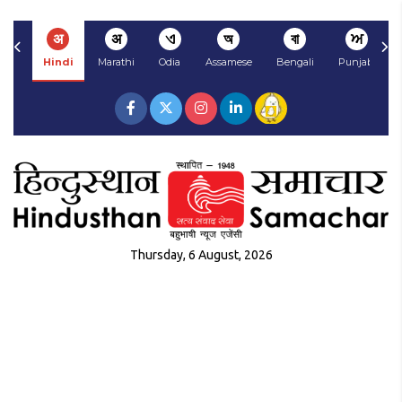
अ
अ
ଏ
অ
বা
ਅ
Hindi
Marathi
Odia
Assamese
Bengali
Punjabi
Thursday, 6 August, 2026