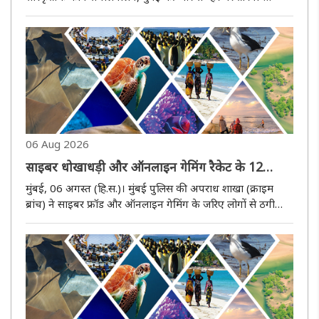
अभियान के तहत 9 अगस्त को विशेष प्रभातफेरी का आयोजन किया
जाएगा। यह प्रभातफेरी सुबह 9 बजे भारतीय विद्या भवन से शुरू होकर
अगस्त क्रांत..
06 Aug 2026
साइबर धोखाधड़ी और ऑनलाइन गेमिंग रैकेट के 12
आरोपित गोवा से गिरफ्तार
मुंबई, 06 अगस्त (हि.स.)। मुंबई पुलिस की अपराध शाखा (क्राइम
ब्रांच) ने साइबर फ्रॉड और ऑनलाइन गेमिंग के जरिए लोगों से ठगी
करने वाले एक अंतरराष्ट्रीय गिरोह का पर्दाफाश करते हुए गोवा से 12
आरोपितों को गिरफ्तार किया है। यह कार्रवाई पहले से दर्ज एक
साइबर..