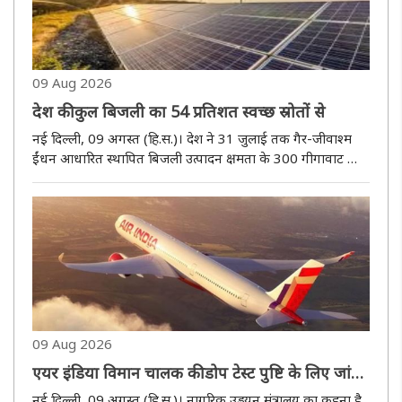
09 Aug 2026
देश की कुल बिजली का 54 प्रतिशत स्वच्छ स्रोतों से
नई दिल्ली, 09 अगस्त (हि.स.)। देश ने 31 जुलाई तक गैर-जीवाश्म
ईंधन आधारित स्थापित बिजली उत्पादन क्षमता के 300 गीगावाट का
आंकड़ा पार कर लिया है। यह साल 2030 तक हासिल किए जाने वाले
500 गीगावाट क्षमता के लक्ष्य का 60 प्रतिशत से अधिक है। देश की
कुल विद्..
09 Aug 2026
एयर इंडिया विमान चालक की डोप टेस्ट पुष्टि के लिए जांच
जारी, फिलहाल ड्यूटी से बाहर
नई दिल्ली, 09 अगस्त (हि.स.)। नागरिक उड्डयन मंत्रालय का कहना है