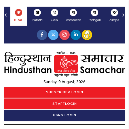
अ
अ
ଏ
অ
বা
ਅ
Hindi
Marathi
Odia
Assamese
Bengali
Punjabi
Sunday, 9 August, 2026
SUBSCRIBER LOGIN
STAFFLOGIN
HSNS LOGIN