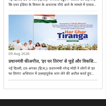
कि एयर इंडिया के विमान के अचानक नीचे आने के मामले में पायलट-
इन-कमांड (पीआईसी) के जांच परीक्षण के परिणाम को आगे पुष्टिकरण
परीक्षण की आवश्यकता है। इसके तहत नमूनों को पुष्टिकरण
विश्लेषण..
09 Aug 2026
प्रधानमंत्री की अपील, ‘हर घर तिरंगा’ से जुड़ें और विकसित
भारत के संकल्प को दोहराएं
नई दिल्ली, 09 अगस्त (हि.स.)। प्रधानमंत्री नरेन्द्र मोदी ने लोगों से ‘हर
घर तिरंगा’ अभियान में उत्साहपूर्वक भाग लेने की अपील करते हुए
कहा है कि विकसित भारत के निर्माण में योगदान देने के हमें सामूहिक
संकल्प को दोहराना चाहिए। उन्होंने खुशी जाहिर ..