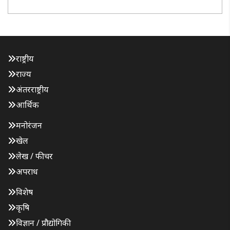
राष्ट्रव्यापी आंदोलन को सफल बनाने की रणनीति तय की गई। बैठक में
वरिष्ठ राष्ट..
राष्ट्रीय
राज्य
अंतरराष्ट्रीय
आर्थिक
मनोरंजन
खेल
लेख / फीचर
अपराध
विशेष
कृषि
विज्ञान / प्रौद्योगिकी