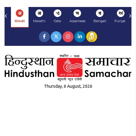
अ
अ
ଏ
অ
বা
ਅ
Hindi
Marathi
Odia
Assamese
Bengali
Punjabi
Thursday, 6 August, 2026