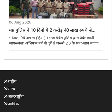
06 Aug 2026
मप्र पुलिस ने 10 दिनों में 2 करोड़ 40 लाख रुपये से
अधिक के मादक पदार्थ और अन्य संपत्ति की जब्त
भोपाल, 06 अगस्त (हि.स.) । मध्य प्रदेश पुलिस द्वारा प्रदेशव्यापी
जागरूकता अभियान नशे से दूरी है जरूरी 2.0 के साथ-साथ मादक
पदार्थों की तस्करी एवं अवैध कारोबार के विरुद्ध लगातार प्रभावी
कार्यवाहियां की जा रहीं हैं। इसी क्रम में विगत10 दिनों के दौरान..
राष्ट्रीय
राज्य
अंतरराष्ट्रीय
आर्थिक