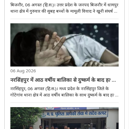
हत्या, चचेरा भाई भी घायल
बिजनौर, 06 अगस्त (हि.स.)। उत्तर प्रदेश के जनपद बिजनौर में धामपुर
थाना क्षेत्र में गुरुवार की सुबह बच्चों के मामूली विवाद ने खूनी संघर्ष का
रूप ले लिया। आरोप है कि भतीजे ने अपने भाइयों के साथ मिलकर
सगे ताऊ और चचेरे भाई पर चाकू से हमला कर दिया। हमले..
06 Aug 2026
नरसिंहपुर में आठ वर्षीय बालिका से दुष्कर्म के बाद हत्या,
रातभर चले अभियान के बाद आरोपी गिरफ्तार
नरसिंहपुर, 06 अगस्त (हि.स.)। मध्य प्रदेश के नरसिंहपुर जिले के
गोटेगांव थाना क्षेत्र में आठ वर्षीय बालिका के साथ दुष्कर्म के बाद हत्या
का मामला सामने आया है। घटना की सूचना मिलते ही पुलिस ने विशेष
अभियान चलाकर रातभर तलाश की और गुरूवार को आरोपित को ..