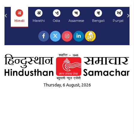
अ
अ
ଏ
অ
বা
ਅ
Hindi
Marathi
Odia
Assamese
Bengali
Punjabi
Thursday, 6 August, 2026