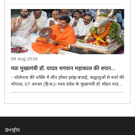
गया है। मौसम विभाग ने इन तीनों जिलों में अगले 24 घंटे के दौरान 4
इंच तक बारिश का अनुमान जताया है। वहीं भोपाल, इंदौर, ..
08 Aug 2026
मप्रः मुख्यमंत्री डॉ. यादव भगवान महाकाल की शयन
आरती में हुए शामिल
- भोलेनाथ की भक्ति में लीन होकर झांझ बजाई, श्रद्धालुओं से चर्चा की
भोपाल, 07 अगस्त (हि.स.)। मध्य प्रदेश के मुख्यमंत्री डॉ. मोहन यादव
ने शुक्रवार की रात उज्जैन प्रवास के दौरान श्रावण के पवित्र माह में श्री
महाकालेश्‍वर मंदिर के गर्भगृह में पहुंचकर..
राष्ट्रीय