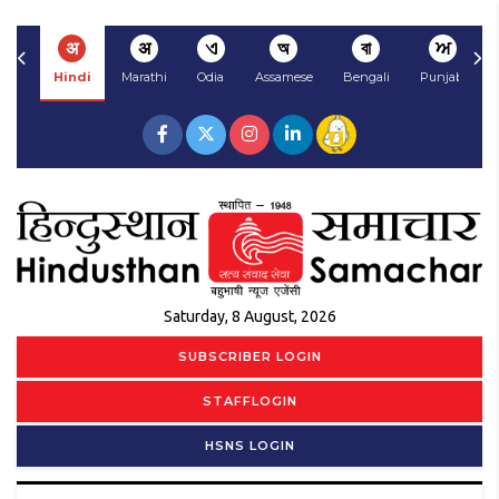
अ
अ
ଏ
অ
বা
ਅ
Hindi
Marathi
Odia
Assamese
Bengali
Punjabi
Saturday, 8 August, 2026
SUBSCRIBER LOGIN
STAFFLOGIN
HSNS LOGIN