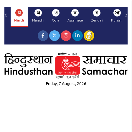
अ
अ
ଏ
অ
বা
ਅ
Hindi
Marathi
Odia
Assamese
Bengali
Punjabi
Friday, 7 August, 2026