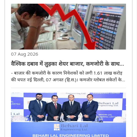
आर्थिक प्रगति और वैश्विक व्यापारिक महत्वाकांक्षाओं का ..
07 Aug 2026
वैश्विक दबाव में लुढ़का शेयर बाजार, कमजोरी के साथ
बंद हुए सेंसेक्स-निफ्टी
- बाजार की कमजोरी के कारण निवेशकों को लगी 1.61 लाख करोड़
की चपत नई दिल्ली, 07 अगस्त (हि.स.)। कमजोर ग्लोबल संकेतों के
कारण पूरे दिन दबाव में कारोबार करने के बाद घरेलू शेयर बाजार आज
गिरावट के साथ बंद हुआ। आज के कारोबार की शुरुआत भी कमजोरी
के साथ ..