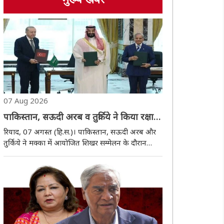
मुख्य खबर
07 Aug 2026
पाकिस्तान, सऊदी अरब व तुर्किये ने किया रक्षा
समझौता, एक पर हमला होने पर तीनों मिलकर
रियाद, 07 अगस्त (हि.स.)। पाकिस्तान, सऊदी अरब और
देंगे जवाब
तुर्किये ने मक्का में आयोजित शिखर सम्मेलन के दौरान
शुक्रवार को ‘मक्का संयुक्त रक्षा समझौते’ पर हस्ताक्षर किए।
समझौते का उद्देश्य तीनों देशों के बीच सामूहिक सुरक्षा, रक्षा
सहयोग और किसी भी संभावित आक्र..