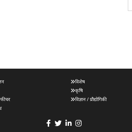
जन
विशेष
कृषि
 फीचर
विज्ञान / प्रौद्योगिकी
ध