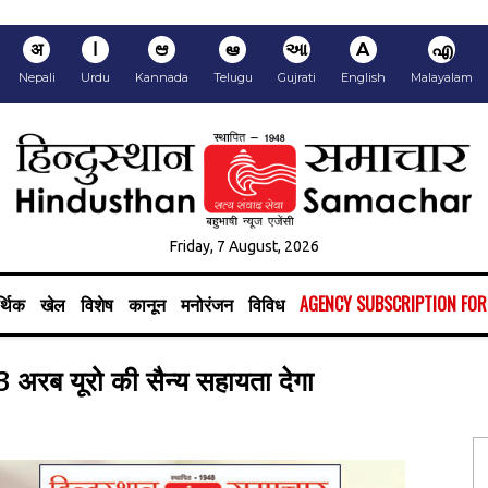
अ
ا
ಆ
ఆ
આ
A
എ
Nepali
Urdu
Kannada
Telugu
Gujrati
English
Malayalam
Friday, 7 August, 2026
्थिक
खेल
विशेष
कानून
मनोरंजन
विविध
AGENCY SUBSCRIPTION FO
 3 अरब यूरो की सैन्य सहायता देगा