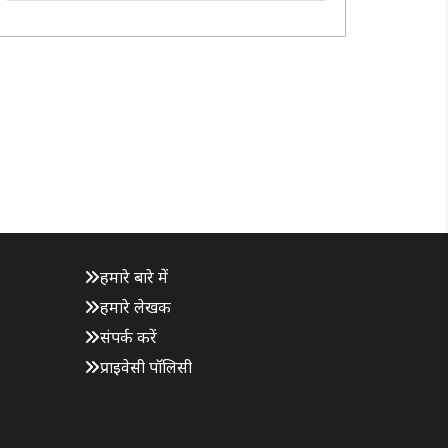
में द्विपक्षीय जल संसाधन बैठक होगी। चार साल के अंतराल
के बाद होने वाली यह बैठक दोनों..
हमारे बारे में
हमारे लेखक
संपर्क करें
प्राइवेसी पॉलिसी