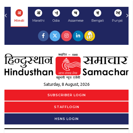
अ
अ
ଏ
অ
বা
ਅ
Hindi
Marathi
Odia
Assamese
Bengali
Punjabi
Saturday, 8 August, 2026
SUBSCRIBER LOGIN
STAFFLOGIN
HSNS LOGIN