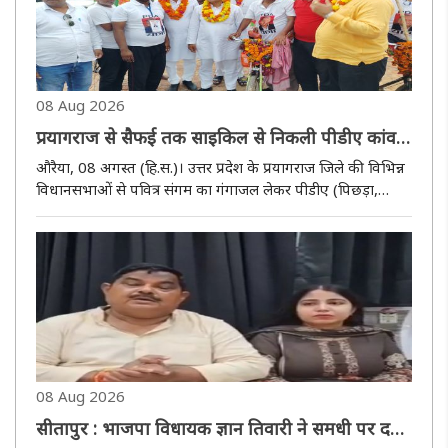
08 Aug 2026
प्रयागराज से सैफई तक साइकिल से निकली पीडीए कांवड़
यात्रा का औरैया में सपा कार्यकर्ताओं ने किया स्वागत
औरैया, 08 अगस्त (हि.स.)। उत्तर प्रदेश के प्रयागराज जिले की विभिन्न
विधानसभाओं से पवित्र संगम का गंगाजल लेकर पीडीए (पिछड़ा,
दलित, अल्पसंख्यक) कांवड़ यात्रा पर निकले समाजवादी पार्टी (सपा)
के युवा कार्यकर्ताओं का शनिवार को जनपद औरैया पहुंचने पर जोरदा..
08 Aug 2026
सीतापुर : भाजपा विधायक ज्ञान तिवारी ने समधी पर दर्ज