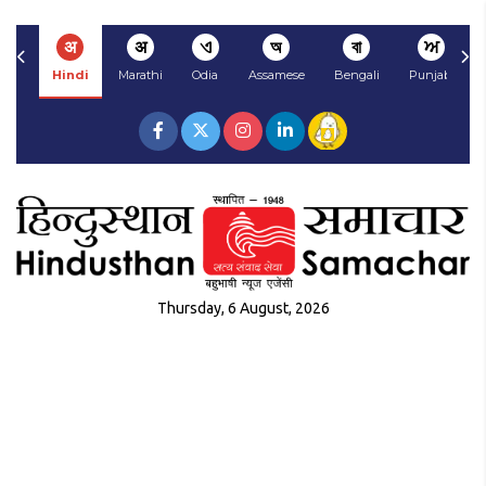
अ
अ
ଏ
অ
বা
ਅ
Hindi
Marathi
Odia
Assamese
Bengali
Punjabi
Thursday, 6 August, 2026