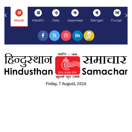
अ
अ
ଏ
অ
বা
ਅ
Hindi
Marathi
Odia
Assamese
Bengali
Punjabi
Friday, 7 August, 2026