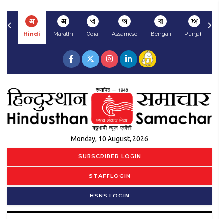
अ
अ
ଏ
অ
বা
ਅ
Hindi
Marathi
Odia
Assamese
Bengali
Punjabi
Monday, 10 August, 2026
SUBSCRIBER LOGIN
STAFFLOGIN
HSNS LOGIN