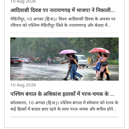
10 Aug 2026
आदिवासी दिवस पर नारायणगढ़ में भाजपा ने निकाली
पदयात्रा
मेदिनीपुर, 10 अगस्त (हि.स.)। विश्व आदिवासी दिवस के अवसर पर
रविवार को पश्चिम मेदिनीपुर जिले के नारायणगढ़ और बेलदा में
अलग-अलग कार्यक्रम आयोजित किए गए। नारायणगढ़ में भाजपा की
ओर से आदिवासी समाज के स्वतंत्रता संग्राम में योगदान को याद करते
हुए पदयात्र..
10 Aug 2026
पश्चिम बंगाल के अधिकांश इलाकों में गरज-चमक के साथ
बारिश के आसार
कोलकाता, 10 अगस्त (हि.स.)। पश्चिम बंगाल में सोमवार को राज्य के
कई हिस्सों में बादल छाए रहने के साथ गरज-चमक और बारिश होने
की संभावना है। मौसम विज्ञान विभाग के अनुसार गंगीय पश्चिम
बंगाल और उप-हिमालयी पश्चिम बंगाल के कई जिलों में आज गरज के
साथ बिजली..