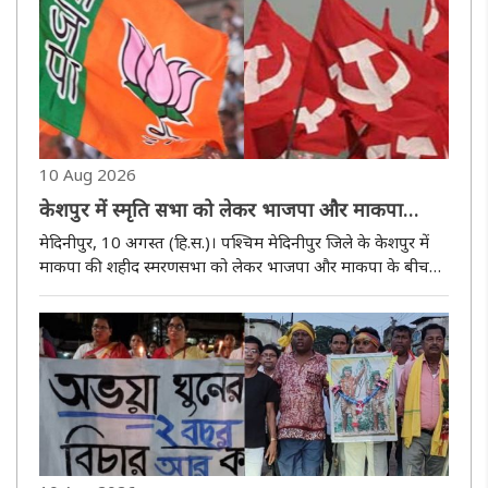
10 Aug 2026
केशपुर में स्मृति सभा को लेकर भाजपा और माकपा
आमने-सामने
मेदिनीपुर, 10 अगस्त (हि.स.)। पश्चिम मेदिनीपुर जिले के केशपुर में
माकपा की शहीद स्मरणसभा को लेकर भाजपा और माकपा के बीच
राजनीतिक आरोप-प्रत्यारोप तेज हो गया है। माकपा ने आरोप लगाया
है कि शहीद स्मरणसभा में लोगों की भीड़ रोकने के लिए भाजपा गांव-
गांव ..