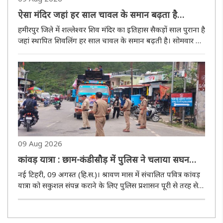
ऐसा मंदिर जहां हर साल चावल के समान बढ़ता है
शिवलिंग
हमीरपुर जिले में शल्लेश्वर शिव मंदिर का इतिहास सैकड़ों साल पुराना है
जहां स्थापित शिवलिंग हर साल चावल के समान बढ़ती है। सोमवार को
दूरदराज से बड़ी संख्या में कांवडिय़ों ने आकर जलाभिषेक करेंगे। यह
मंदिर महाभारत काल से भी जुड़ा है।..
09 Aug 2026
कांवड़ यात्रा : छाम-कंडीसौड़ में पुलिस ने चलाया सघन
चेकिंग अभियान
नई टिहरी, 09 अगस्त (हि.स.)। श्रावण मास में संचालित पवित्र कांवड़
यात्रा को सकुशल संपन्न कराने के लिए पुलिस प्रशासन पूरी से तरह से
मुस्तैद है। भीड़ नियंत्रण और यात्रियों की सुविधा के लिए छाम-कंडीसौड़
थाना पुलिस ऋषिकेश-गंगोत्री हाईवे पर सघन चेकिंग अभिया..