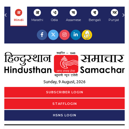
अ
अ
ଏ
অ
বা
ਅ
Hindi
Marathi
Odia
Assamese
Bengali
Punjabi
Sunday, 9 August, 2026
SUBSCRIBER LOGIN
STAFFLOGIN
HSNS LOGIN