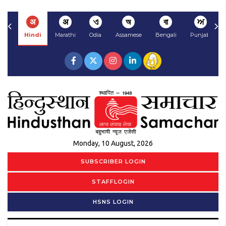
अ
अ
ଏ
অ
বা
ਅ
Hindi
Marathi
Odia
Assamese
Bengali
Punjabi
Monday, 10 August, 2026
SUBSCRIBER LOGIN
STAFFLOGIN
HSNS LOGIN