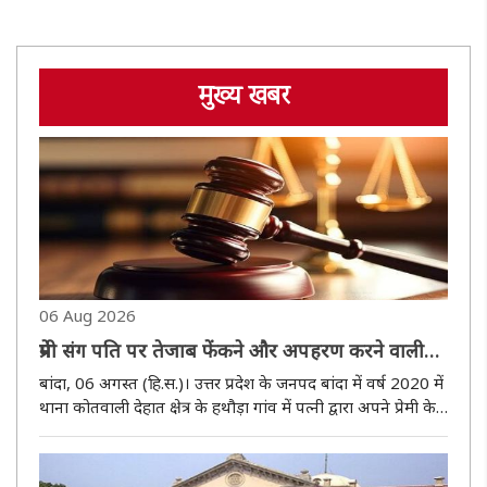
मुख्य खबर
06 Aug 2026
प्रेमी संग पति पर तेजाब फेंकने और अपहरण करने वाली
पत्नी समेत दो दोषियों को सात-सात साल की सजा
बांदा, 06 अगस्त (हि.स.)। उत्तर प्रदेश के जनपद बांदा में वर्ष 2020 में
थाना कोतवाली देहात क्षेत्र के हथौड़ा गांव में पत्नी द्वारा अपने प्रेमी के
साथ मिलकर पति पर तेजाब डालने, मारपीट और अपहरण करने के
बहुचर्चित मामले में न्यायालय ने गुरुवार को दोनों..