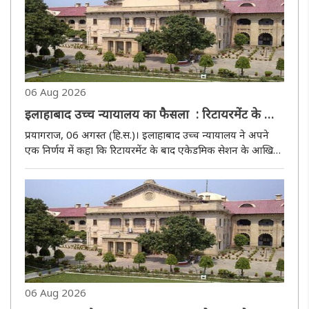
06 Aug 2026
इलाहाबाद उच्च न्यायालय का फैसला : रिटायरमेंट के बाद
एकेडमिक सेशन के अंत तक नौकरी जारी रखने का हक
प्रयागराज, 06 अगस्त (हि.स.)। इलाहाबाद उच्च न्यायालय ने अपने
रिसर्च ड्यूटी पर तैनात टीचर को नहीं
एक निर्णय में कहा कि रिटायरमेंट के बाद एकेडमिक सेशन के आखिर
तक नौकरी जारी रखना एक रियायत है, न कि कोई कानूनी अधिकार।
इसका दावा सिर्फ़ वही टीचर कर सकता है जो असल में रेगुलर टीचिंग
(नियमित..
06 Aug 2026