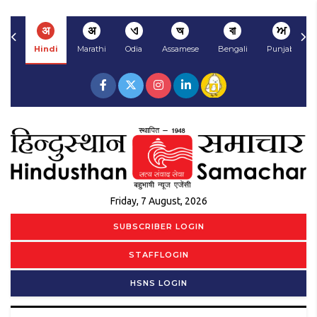
अ
अ
ଏ
অ
বা
ਅ
Hindi
Marathi
Odia
Assamese
Bengali
Punjabi
Friday, 7 August, 2026
SUBSCRIBER LOGIN
STAFFLOGIN
HSNS LOGIN