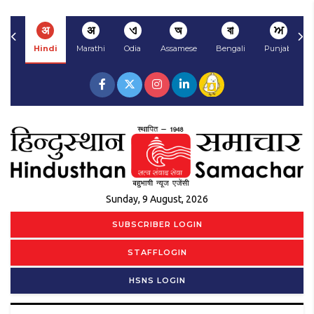
अ
अ
ଏ
অ
বা
ਅ
Hindi
Marathi
Odia
Assamese
Bengali
Punjabi
Sunday, 9 August, 2026
SUBSCRIBER LOGIN
STAFFLOGIN
HSNS LOGIN