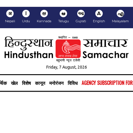
अ
ا
ಆ
ఆ
આ
A
എ
Nepali
Urdu
Kannada
Telugu
Gujrati
English
Malayalam
Friday, 7 August, 2026
्थिक
खेल
विशेष
कानून
मनोरंजन
विविध
AGENCY SUBSCRIPTION FO