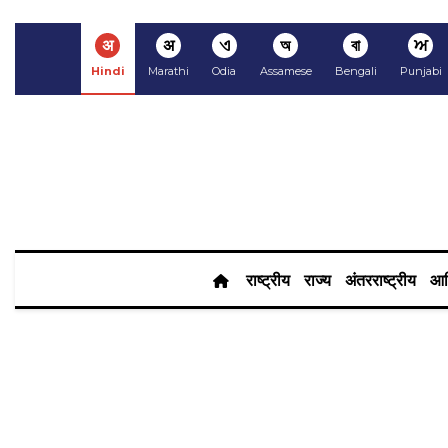
अ
अ
ଏ
অ
বা
ਅ
Hindi
Marathi
Odia
Assamese
Bengali
Punjabi
राष्ट्रीय
राज्य
अंतरराष्ट्रीय
आर