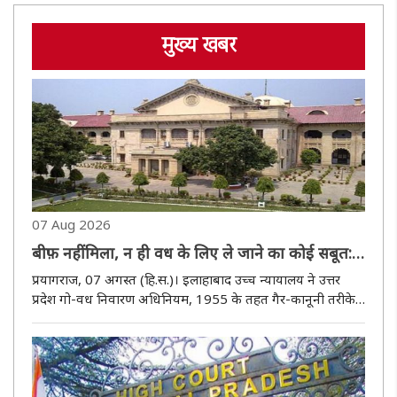
मुख्य खबर
07 Aug 2026
बीफ़ नहीं मिला, न ही वध के लिए ले जाने का कोई सबूत:
इलाहाबाद हाई कोर्ट ने गैर-कानूनी तरीके से गाड़ी ज़ब्त
प्रयागराज, 07 अगस्त (हि.स.)। इलाहाबाद उच्च न्यायालय ने उत्तर
करने पर दिया 4.75 लाख का मुआवज़ा देने का आदेश
प्रदेश गो-वध निवारण अधिनियम, 1955 के तहत गैर-कानूनी तरीके
से ज़ब्त की गई गाड़ी का ज़ब्ती आदेश रद्द कर दिया। न्यायालय ने पाया
कि अधिकारियों ने पूरी तरह से इस धारणा के आधार पर कार्रव..