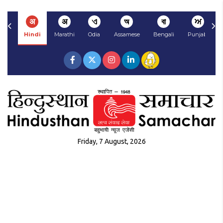
अ
अ
ଏ
অ
বা
ਅ
Hindi
Marathi
Odia
Assamese
Bengali
Punjabi
Friday, 7 August, 2026