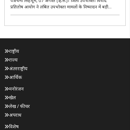
पश्चिमी सिंहभूम, 07 अगस्त (हि.स.)। जिला उपभोक्ता विवाद
प्रतितोष आयोग ने लंबित उपभोक्ता मामलों के निष्पादन में बड़ी
उपलब्धि हासिल करते हुए वर्ष 2024 तक दर्ज कुल 340 मामलों का
निष्पादन कर दिया। आयोग के अनुसार वर्ष 2024 या उससे पहले का
अब केवल एक मामल..
राष्ट्रीय
राज्य
अंतरराष्ट्रीय
आर्थिक
मनोरंजन
खेल
लेख / फीचर
अपराध
विशेष