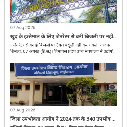
07 Aug 2026
खुद के इस्तेमाल के लिए जेनरेटर से बनी बिजली पर नहीं
लगेगी बिजली ड्यूटी : हिमाचल उच्च न्यायालय
- जेनरेटर से बनाई बिजली पर टैक्स वसूली नहीं कर सकती सरकार
शिमला, 07 अगस्त (हि.स.)। हिमाचल प्रदेश उच्च न्यायालय ने उद्योगों
और ऐसे सभी उपभोक्ताओं को बड़ी राहत दी है, जो बिजली कटौती के
दौरान डीजल जेनरेटर या किसी अन्य साधन से अपने उपयोग के लिए
बिजली..
07 Aug 2026
जिला उपभोक्ता आयोग ने 2024 तक के 340 उपभोक्ता
मामलों का किया निष्पादन