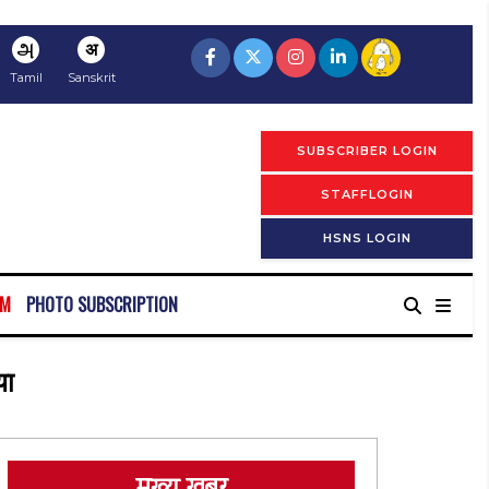
அ
अ
Tamil
Sanskrit
SUBSCRIBER LOGIN
STAFFLOGIN
HSNS LOGIN
RM
PHOTO SUBSCRIPTION
या