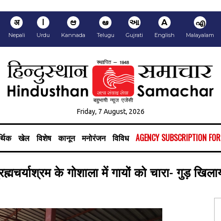
अ
ا
ಆ
ఆ
આ
A
എ
Nepali
Urdu
Kannada
Telugu
Gujrati
English
Malayalam
Friday, 7 August, 2026
्थिक
खेल
विशेष
कानून
मनोरंजन
विविध
AGENCY SUBSCRIPTION FO
्रह्मचर्याश्रम के गोशाला में गायों को चारा- गुड़ खिला