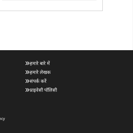
डिपार्टमेंट ऑफ डिफेंस एंड स्ट्रेटेजिक स्टडीज, हिंदू कॉलेज
के संयुक्त तत्वावधान में ..
हमारे बारे में
हमारे लेखक
संपर्क करें
प्राइवेसी पॉलिसी
ncy