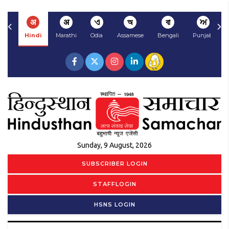
अ
अ
ଏ
অ
বা
ਅ
Hindi
Marathi
Odia
Assamese
Bengali
Punjabi
Sunday, 9 August, 2026
SUBSCRIBER LOGIN
STAFFLOGIN
HSNS LOGIN