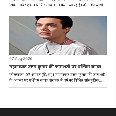
शिवम नायर एक बार फिर साथ काम करने जा रहे हैं। दोनों की जोड़ी
अब एक बड़े टू-हीरो एक्शन थ्रिलर के लिए हाथ मिला रही है। फिल्म में
जबरदस्त एक्शन और रोमांच देखने को मिलेगा। हालांकि, प्रोजेक्ट..
07 Aug 2026
महानायक उत्तम कुमार की जन्मशती पर पश्चिम बंगाल
सरकार बनाएगी वार्षिक का समारोह, उच्चस्तरीय
कोलकाता, 07 अगस्त (हि. स.)। महानायक उत्तम कुमार की जन्मशती
सलाहकार समिति गठित
के अवसर पर पश्चिम बंगाल सरकार ने वर्षभर विभिन्न सांस्कृतिक
कार्यक्रमों के आयोजन की योजना बनाई है। इस उद्देश्य से राज्य के
सूचना एवं संस्कृति विभाग ने एक उच्चस्तरीय सलाहकार समिति का
गठन किया..