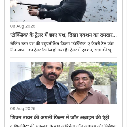
08 Aug 2026
'टॉक्सिक' के ट्रेलर में छाए यश, दिखा एक्शन का दमदार
अंदाज
रॉकिंग स्टार यश की बहुप्रतीक्षित फिल्म ''टॉक्सिक: ए फेयरी टेल फॉर
ग्रोन-अप्स'' का ट्रेलर रिलीज हो गया है। ट्रेलर में एक्शन, सत्ता की भूख,
धोखे, प्यार और बदले की कहानी की झलक देखने को मिलती है।
फिल्म एक बड़े गैंगस्टर वर्ल्ड के इर्द-गिर्द घूमती है,..
08 Aug 2026
शिवम नायर की अगली फिल्म में जॉन अब्राहम की एंट्री
द डिप्लोमैट'' की सफलता के बाद अभिनेता जॉन अब्राहम और निर्देशक