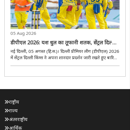
05 Aug 2026
डीपीएल 2026: यश धुल का तूफानी शतक, सेंट्रल दिल्ली
किंग्स ने पुरानी दिल्ली 6 को 9 विकेट से रौंदा
नई दिल्ली, 05 अगस्त (हि.स.)। दिल्ली प्रीमियर लीग (डीपीएल) 2026
में सेंट्रल दिल्ली किंग्स ने अपना शानदार प्रदर्शन जारी रखते हुए बारिश
से प्रभावित 15-15 ओवर के मुकाबले में पुरानी दिल्ली 6 को नौ
विकेट से करारी शिकस्त दी। अरुण जेटली स्टेडियम में खेले ..
राष्ट्रीय
राज्य
अंतरराष्ट्रीय
आर्थिक