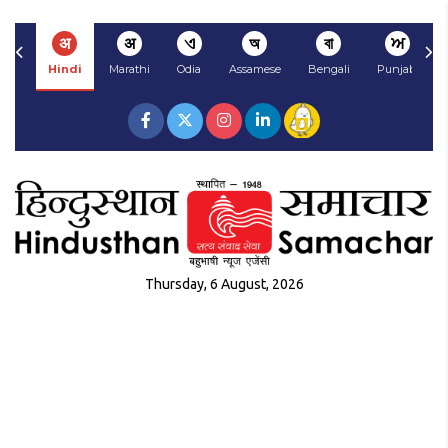
अ
अ
ଏ
অ
বা
ਅ
Hindi
Marathi
Odia
Assamese
Bengali
Punjabi
Thursday, 6 August, 2026