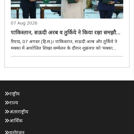
07 Aug 2026
पाकिस्तान, सऊदी अरब व तुर्किये ने किया रक्षा समझौता,
एक पर हमला होने पर तीनों मिलकर देंगे जवाब
रियाद, 07 अगस्त (हि.स.)। पाकिस्तान, सऊदी अरब और तुर्किये ने
मक्का में आयोजित शिखर सम्मेलन के दौरान शुक्रवार को ‘मक्का
संयुक्त रक्षा समझौते’ पर हस्ताक्षर किए। समझौते का उद्देश्य तीनों देशों
के बीच सामूहिक सुरक्षा, रक्षा सहयोग और किसी भी संभावित आक्र..
राष्ट्रीय
राज्य
अंतरराष्ट्रीय
आर्थिक
मनोरंजन