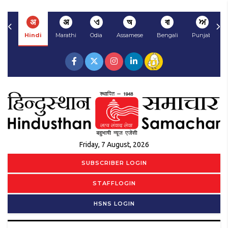
अ
अ
ଏ
অ
বা
ਅ
Hindi
Marathi
Odia
Assamese
Bengali
Punjabi
Friday, 7 August, 2026
SUBSCRIBER LOGIN
STAFFLOGIN
HSNS LOGIN