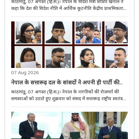
मंत्री शिशिर खनाल
काठमांडू, 07 अगस्त (हि.स.)। नेपाल के विदेश मंत्री शिशिर खनाल ने
कहा कि देश की विदेश नीति में आर्थिक कूटनीति केंद्रीय प्राथमिकता
बन गई है। इसका उद्देश्य नागरिकों के जीवन स्तर में सुधार करना और
व्यापार, निवेश, रोजगार, उद्यमिता, पर्यटन, प्रौद्योगिकी,..
07 Aug 2026
नेपाल के सत्तारूढ़ दल के सांसदों ने अपनी ही पार्टी की
सरकार से पूछा– ‘सरकार कहां है?’
काठमांडू, 07 अगस्त (हि.स.)। नेपाल के नागरिकों की रोजमर्रा की
समस्याओं को उठाते हुए शुक्रवार को संसद में सत्तारूढ़ राष्ट्रीय स्वतंत्र
पार्टी (आरएसपी) के ही सांसदों ने सरकार से सवाल किया– ‘सरकार
कहां है?’ खाना पकाने वाली गैस की कमी, रासायनिक खाद ..