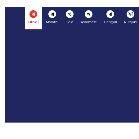
अ
अ
ଏ
অ
বা
ਅ
Hindi
Marathi
Odia
Assamese
Bengali
Punjabi