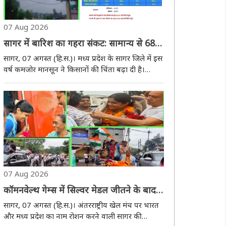
07 Aug 2026
सागर में बारिश का गहरा संकट: सामान्य से 68%
कम वर्षा, खरीफ फसलों पर मंडराया नुकसान का
सागर, 07 अगस्त (हि.स.)। मध्‍य प्रदेश के सागर जिले में इस
खतरा
वर्ष कमजोर मानसून ने किसानों की चिंता बढ़ा दी है।
लगातार पर्याप्त बारिश नहीं होने से खेतों में खड़ी खरीफ
फसलें प्रभावित होने लगी हैं। जिले में अब तक सामान्य वर्षा
का एक-तिहाई से भी कम पानी ..
07 Aug 2026
कॉमनवेल्थ गेम्स में सिल्वर मेडल जीतने के बाद
गृह नगर पहुंची सागर की बेटी यामिनी मौर्य, हुआ
सागर, 07 अगस्त (हि.स.)। अंतरराष्ट्रीय खेल मंच पर भारत
भव्य स्वागत
और मध्य प्रदेश का नाम रोशन करने वाली सागर की