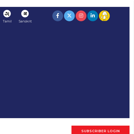
அ
अ
Tamil
Sanskrit
SUBSCRIBER LOGIN