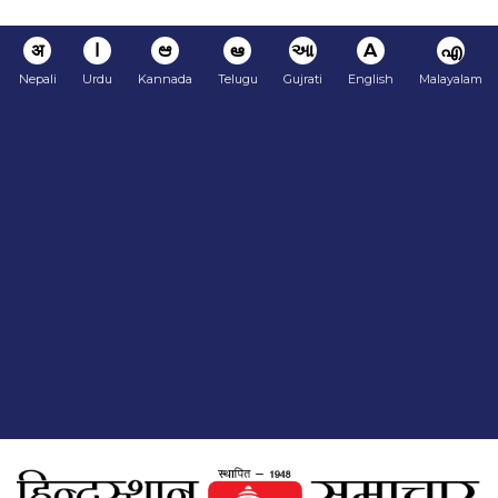
अ
ا
ಆ
ఆ
આ
A
എ
Nepali
Urdu
Kannada
Telugu
Gujrati
English
Malayalam