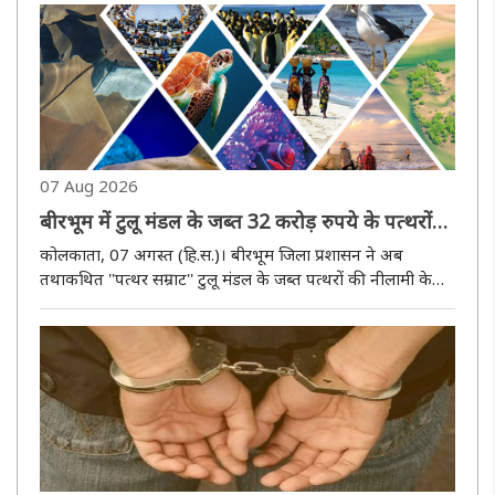
है। दक्षिण बंगाल के कई जिलों में भारी वर्षा के साथ 30 से 40 ..
07 Aug 2026
बीरभूम में टुलू मंडल के जब्त 32 करोड़ रुपये के पत्थरों
की नीलामी 18 सितंबर को होगी
कोलकाता, 07 अगस्त (हि.स.)। बीरभूम जिला प्रशासन ने अब
तथाकथित ''पत्थर सम्राट'' टुलू मंडल के जब्त पत्थरों की नीलामी के
लिए अधिसूचना जारी कर दी है। मोहम्मदबाजार स्थित टुलू मंडल के
पार्किंग क्षेत्र से करीब 16 लाख घनफुट पत्थर जब्त किए गए थे,
जिनकी अनु..