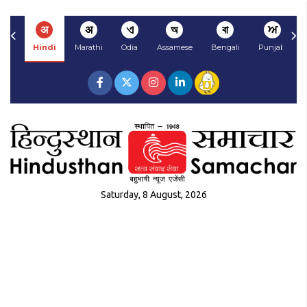
अ
अ
ଏ
অ
বা
ਅ
Hindi
Marathi
Odia
Assamese
Bengali
Punjabi
Saturday, 8 August, 2026