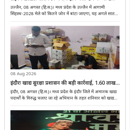
पार्किंग से लेकर पेयजल तक की बनेगी योजना
उज्जैन, 08 अगस्त (हि.स.)। मध्य प्रदेश के उज्जैन में आगामी
सिंहस्थ-2028 मेले को कितने जोन में बांटा जाएगा, यह अगले सात
दिनों में तय हो जाएगा। संभागायुक्त एवं सिंहस्थ मेला अधिकारी
आशीष सिंह की अध्यक्षता में शनिवार को हुई समन्वय बैठक में मेला
क्षेत्र..
08 Aug 2026
इंदौरः खाद्य सुरक्षा प्रशासन की बड़ी कार्रवाई, 1.60 लाख
रुपये मूल्य के 267 किलोग्राम घी स्टॉक जब्त
इंदौर, 08 अगस्त (हि.स.)। मध्य प्रदेश के इंदौर जिले में अमानक खाद्य
पदार्थों के विरुद्ध चलाए जा रहे अभियान के तहत शनिवार को खाद्य
सुरक्षा विभाग द्वारा विभिन्न प्रतिष्ठानों का निरीक्षण कर 1.60 लाख
रुपये मूल्य का 267 किलोग्राम घी स्टॉक जब्त किया गया।..