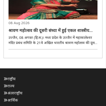
08 Aug 2026
श्रावण महोत्सव की दूसरी संध्या में हुई एकल शास्त्रीय
गायन, समूह वादन पखावज, समूह नृत्य भरतनाट्यम की
उज्जैन, 08 अगस्त (हि.स.)। मध्य प्रदेश के उज्जैन में महाकालेश्वर
प्रस्तुति
मंदिर प्रबंध समिति के 21वे अखिल भारतीय श्रावण महोत्सव की दूसरी
संध्या में शनिवार की शाम पं. विनोद कुमार द्विवेदी का एकल शास्त्रीय
गायन, इन्दौर की चित्रांगना आंगले का समूह वादन ..
राष्ट्रीय
राज्य
अंतरराष्ट्रीय
आर्थिक