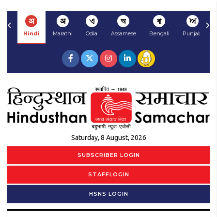
अ
अ
ଏ
অ
বা
ਅ
Hindi
Marathi
Odia
Assamese
Bengali
Punjabi
Saturday, 8 August, 2026
SUBSCRIBER LOGIN
STAFFLOGIN
HSNS LOGIN