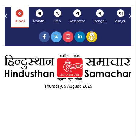
अ
अ
ଏ
অ
বা
ਅ
Hindi
Marathi
Odia
Assamese
Bengali
Punjabi
Thursday, 6 August, 2026