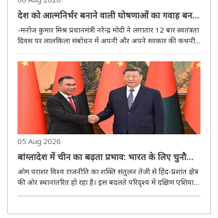
देश को आत्मनिर्भर बनाने वाली घोषणाओं का गवाह बनता
लालकिला
-मनोज कुमार मिश्र प्रधानमंत्री नरेन्द्र मोदी ने लगातार 12 बार स्वतंत्रता
दिवस पर लालकिला संबोधन में अपनी और अपने सरकार की कथनी
और करनी के भेद को खत्म किया। लगभग हर बार देश के अतीत के
सुनहरे किस्सों से लेकर भविष्य की योजनाओं से जुड़ी बातें कही। ..
05 Aug 2026
बांग्लादेश में चीन का बढ़ता प्रभाव: भारत के लिए चुनौती,
अवसर और बदलता सामरिक समीकरण
ओम पराशर विश्व राजनीति का शक्ति संतुलन तेजी से हिंद-प्रशांत क्षेत्र
की ओर स्थानांतरित हो रहा है। इस बदलते परिदृश्य में दक्षिण एशिया
का सामरिक महत्व अभूतपूर्व रूप से बढ़ा है और इस परिवर्तन के केंद्र
में बांग्लादेश उभरकर सामने आया है। कभी भारत की ..