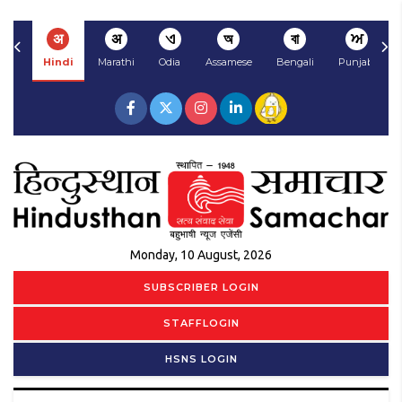
अ
अ
ଏ
অ
বা
ਅ
Hindi
Marathi
Odia
Assamese
Bengali
Punjabi
Monday, 10 August, 2026
SUBSCRIBER LOGIN
STAFFLOGIN
HSNS LOGIN