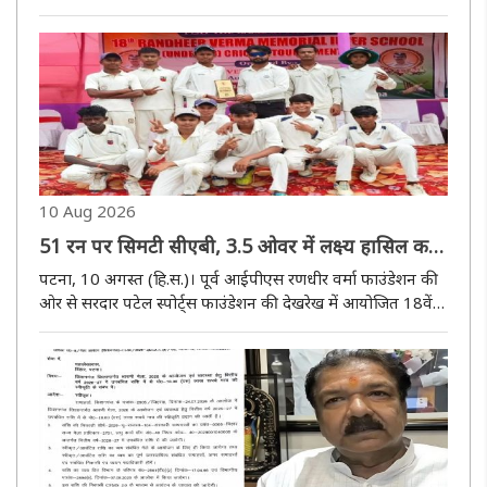
रिक्रूट प्रशिक्षण केंद्र, सुपौल की ओर से जैज बैंड प्रदर्शन का आयोजन
किया गया। सशस्त्र सीमा बल के रिक्रूट प्रशिक्षण..
10 Aug 2026
51 रन पर सिमटी सीएबी, 3.5 ओवर में लक्ष्य हासिल कर
क्वार्टरफाइनल में पहुंची स्टार एकादश
पटना, 10 अगस्त (हि.स.)। पूर्व आईपीएस रणधीर वर्मा फाउंडेशन की
ओर से सरदार पटेल स्पोर्ट्स फाउंडेशन की देखरेख में आयोजित 18वें
रणधीर वर्मा इंटर स्कूल अंडर-13 क्रिकेट टूर्नामेंट के प्री-क्वार्टर
फाइनल में स्टार एकादश ने शानदार प्रदर्शन करते हुए सीएबी ..