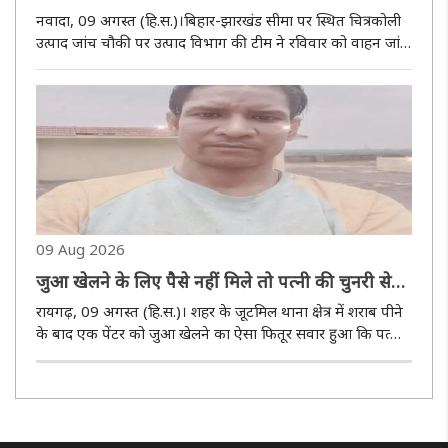
नवादा, 09 अगस्त (हि.स.)।बिहार-झारखंड सीमा पर स्थित चित्रकोली
उत्पाद जांच चौकी पर उत्पाद विभाग की टीम ने रविवार को वाहन जांच
के दौरान बड़ी कार्रवाई करते हुए एक लग्जरी कार से 124.20 लीटर
विदेशी शराब बरामद की है। शराब तस्करी के लिए कार में बनाए गए ..
09 Aug 2026
जुआ खेलने के लिए पैसे नहीं मिले तो पत्नी की चुनरी से
पेंटर ने लगा ली फांसी
रायगढ़, 09 अगस्त (हि.स.)। शहर के जूटमिल थाना क्षेत्र में शराब पीने
के बाद एक पेंटर को जुआ खेलने का ऐसा फितूर सवार हुआ कि पत्‍नी
ने जब पैसे देने से इंकार किया तो व‍िवाद करने के बाद उसने कमरे के
सीलिंग फैन में चुनरी से फांसी लगाकर आत्महत्या कर ली। ..