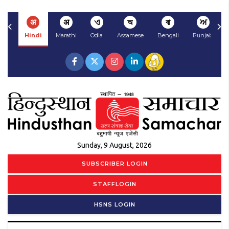
अ
अ
ଏ
অ
বা
ਅ
Hindi
Marathi
Odia
Assamese
Bengali
Punjabi
Sunday, 9 August, 2026
SUBSCRIBER LOGIN
STAFFLOGIN
HSNS LOGIN