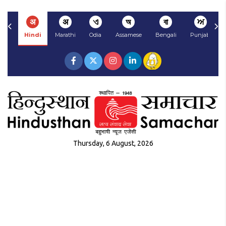
अ
अ
ଏ
অ
বা
ਅ
Hindi
Marathi
Odia
Assamese
Bengali
Punjabi
Thursday, 6 August, 2026