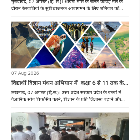
सहारनपुर अनारक्षित कांवड़ मेला स्पेशल
मुरादाबद, 07 अगस्त (हि. स.)। श्रावण मास के चलते कांवड़ मेले के
दौरान रेलयात्रियों के सुविधाजनक आवागमन के लिए शनिवार को
सहारनपुर–हरिद्वार-सहारनपुर (04558-04557) अनारक्षित स्पेशल
रेलगाडियों का संचालन किया जाएगा। यह ट्रेनिंग एक-एक फेरा
लगाएंगी। उत्त..
07 Aug 2026
विद्यार्थी विज्ञान मंथन अभियान में कक्षा 6 से 11 तक के
विद्यार्थी करा सकेंगे पंजीकरण
लखनऊ, 07 अगस्त (हि.स.)। उत्तर प्रदेश सरकार प्रदेश के बच्चों में
वैज्ञानिक सोच विकसित करने, विज्ञान के प्रति जिज्ञासा बढ़ाने और
भारतीय वैज्ञानिक विरासत से नई पीढ़ी को जोड़ने के लिए व्यापक
अभियान चला रही है। इसी क्रम में ''विद्यार्थी विज्ञान मंथन ..