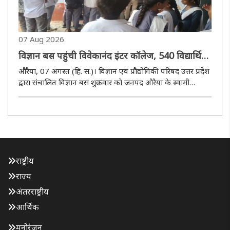
07 Aug 2026
विज्ञान बस पहुंची विवेकानंद इंटर कॉलेज, 540 विद्यार्थियों
ने देखे वैज्ञानिक प्रयोग
औरैया, 07 अगस्त (हि. स.)। विज्ञान एवं प्रौद्योगिकी परिषद उत्तर प्रदेश
द्वारा संचालित विज्ञान बस शुक्रवार को जनपद औरैया के स्वामी
विवेकानंद इंटर कॉलेज, सहार पहुंची। कार्यक्रम में 540 विद्यार्थियों ने
आधुनिक वैज्ञानिक उपकरणों एवं प्रयोगों का अवलोकन ..
राष्ट्रीय
राज्य
अंतरराष्ट्रीय
आर्थिक
मनोरंजन