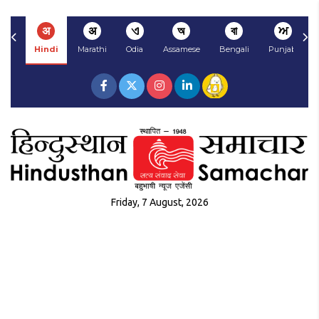
अ
अ
ଏ
অ
বা
ਅ
Hindi
Marathi
Odia
Assamese
Bengali
Punjabi
Friday, 7 August, 2026