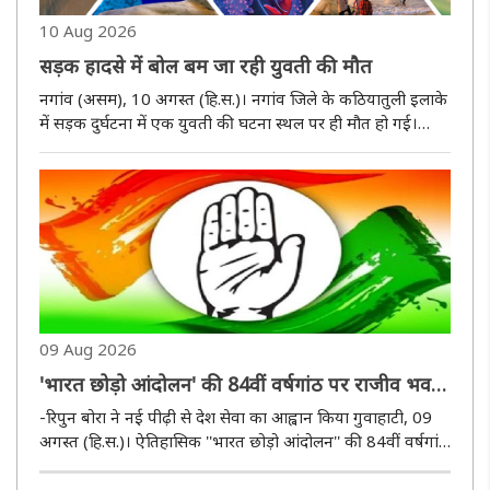
10 Aug 2026
सड़क हादसे में बोल बम जा रही युवती की मौत
नगांव (असम), 10 अगस्त (हि.स.)। नगांव जिले के कठियातुली इलाके
में सड़क दुर्घटना में एक युवती की घटना स्थल पर ही मौत हो गई।
पुलिस ने सोमवार को बताया कि बोलबम यात्रा पर बाइक से जा रही
एक युवती जिले के रंगालू ग्यारह माइल इलाके में बाइक से गिर गई।
एक ..
09 Aug 2026
'भारत छोड़ो आंदोलन' की 84वीं वर्षगांठ पर राजीव भवन
में विशेष कार्यक्रम
-रिपुन बोरा ने नई पीढ़ी से देश सेवा का आह्वान किया गुवाहाटी, 09
अगस्त (हि.स.)। ऐतिहासिक ''भारत छोड़ो आंदोलन'' की 84वीं वर्षगांठ
के मौके पर आज असम प्रदेश कांग्रेस कमेटी (एपीसीसी) मुख्यालय
राजीव भवन में एक विशेष कार्यक्रम आयोजित किया गया। प्रदेश ..