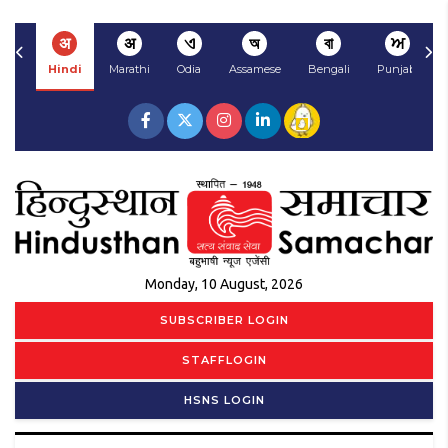
अ
अ
ଏ
অ
বা
ਅ
Hindi
Marathi
Odia
Assamese
Bengali
Punjabi
Monday, 10 August, 2026
SUBSCRIBER LOGIN
STAFFLOGIN
HSNS LOGIN