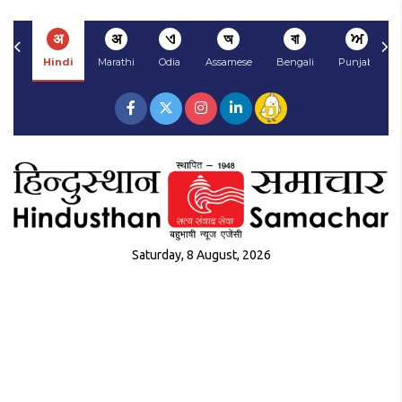
अ
अ
ଏ
অ
বা
ਅ
Hindi
Marathi
Odia
Assamese
Bengali
Punjabi
Saturday, 8 August, 2026