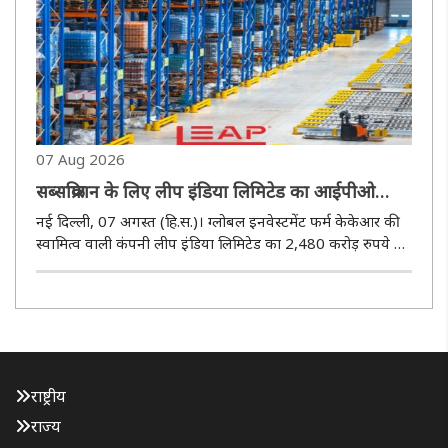
..
07 Aug 2026
सब्सक्रिप्शन के लिए लीप इंडिया लिमिटेड का आईपीओ
लॉन्च, 14 अगस्त को लिस्टिंग
नई दिल्ली, 07 अगस्त (हि.स.)। ग्लोबल इनवेस्टमेंट फर्म केकेआर की
स्वामित्व वाली कंपनी लीप इंडिया लिमिटेड का 2,480 करोड़ रुपये का
आईपीओ आज सब्सक्रिप्शन के लिए लॉन्च कर दिया गया। इस
आईपीओ में 11 अगस्त तक बोली लगाई जा सकती है। इश्यू की
क्लोजिंग के बाद ..
राष्ट्रीय
राज्य