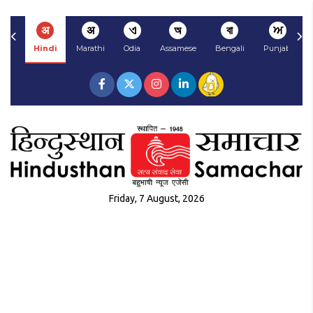
अ
अ
ଏ
অ
বা
ਅ
Hindi
Marathi
Odia
Assamese
Bengali
Punjabi
Friday, 7 August, 2026