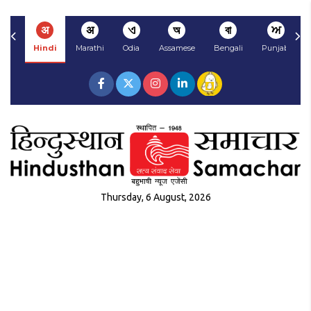
अ
अ
ଏ
অ
বা
ਅ
Hindi
Marathi
Odia
Assamese
Bengali
Punjabi
Thursday, 6 August, 2026