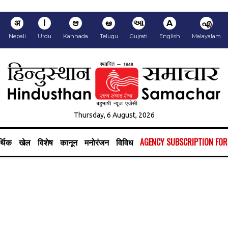
अ
ا
ಆ
ఆ
આ
A
എ
Nepali
Urdu
Kannada
Telugu
Gujrati
English
Malayalam
Thursday, 6 August, 2026
्थिक
खेल
विशेष
कानून
मनोरंजन
विविध
AGENCY SUBSCRIPTION FO