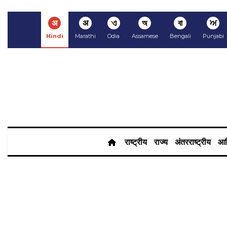
अ
अ
ଏ
অ
বা
ਅ
Hindi
Marathi
Odia
Assamese
Bengali
Punjabi
राष्ट्रीय
राज्य
अंतरराष्ट्रीय
आर