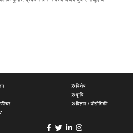
जन
विशेष
कृषि
 फीचर
विज्ञान / प्रौद्योगिकी
ध