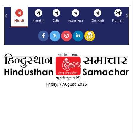
अ
अ
ଏ
অ
বা
ਅ
Hindi
Marathi
Odia
Assamese
Bengali
Punjabi
Friday, 7 August, 2026