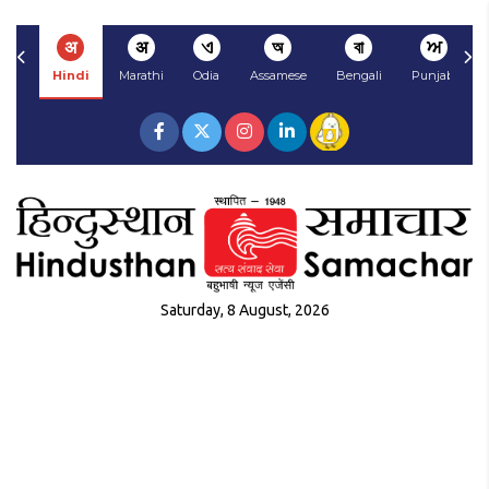
अ
अ
ଏ
অ
বা
ਅ
Hindi
Marathi
Odia
Assamese
Bengali
Punjabi
Saturday, 8 August, 2026