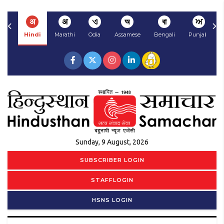
अ
अ
ଏ
অ
বা
ਅ
Hindi
Marathi
Odia
Assamese
Bengali
Punjabi
Sunday, 9 August, 2026
SUBSCRIBER LOGIN
STAFFLOGIN
HSNS LOGIN