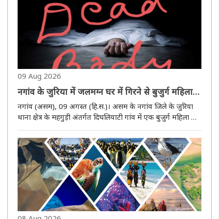
09 Aug 2026
नगांव के जुरिया में जलमग्न घर में गिरने से बुजुर्ग महिला
की मौत
नगांव (असम), 09 अगस्त (हि.स.)। असम के नगांव जिले के जुरिया
थाना क्षेत्र के महगुड़ी अंतर्गत दिघलियाटी गांव में एक बुजुर्ग महिला की
जलमग्न कमरे में गिरने से मौत हो गई। घटना को भूमि विवाद से
जोड़कर देखा जा रहा है। मृतका की पहचान 60 वर्ष से अधिक उम्र ..
08 Aug 2026