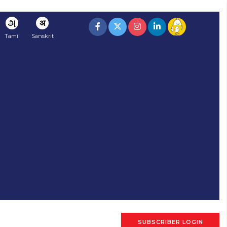
அ
अ
Tamil
Sanskrit
SUBSCRIBER LOGIN