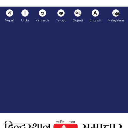
अ
ا
ಆ
ఆ
આ
A
എ
Nepali
Urdu
Kannada
Telugu
Gujrati
English
Malayalam