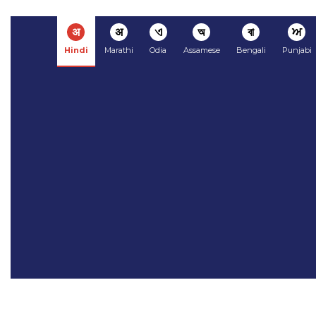
अ
अ
ଏ
অ
বা
ਅ
Hindi
Marathi
Odia
Assamese
Bengali
Punjabi