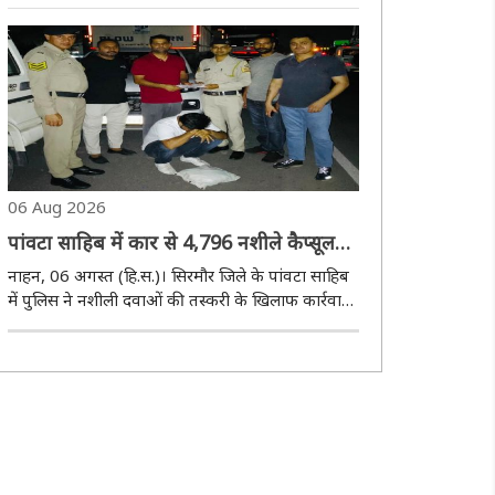
तथा अपराध एवं अपराधियों पर प्रभावी अंकुश लगाने के
उद्देश्य से बक्सर पुलिस द्वारा लगातार विशेष अभियान
चलाया जा रहा है। इसके तहत प्रमुख बाजारों, बैंक..
06 Aug 2026
पांवटा साहिब में कार से 4,796 नशीले कैप्सूल
बरामद, एक व्यक्ति गिरफ्तार
नाहन, 06 अगस्त (हि.स.)। सिरमौर जिले के पांवटा साहिब
में पुलिस ने नशीली दवाओं की तस्करी के खिलाफ कार्रवाई
करते हुए एक व्यक्ति को गिरफ्तार किया है। पुलिस के
अनुसार आरोपी के कब्जे से 4,796 नशीले कैप्सूल बरामद
किए गए हैं। मामले में एनडीपीएस अधिनियम ..