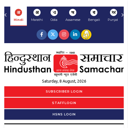
अ
अ
ଏ
অ
বা
ਅ
Hindi
Marathi
Odia
Assamese
Bengali
Punjabi
Saturday, 8 August, 2026
SUBSCRIBER LOGIN
STAFFLOGIN
HSNS LOGIN