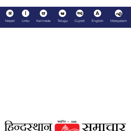
अ
ا
ಆ
ఆ
આ
A
എ
Nepali
Urdu
Kannada
Telugu
Gujrati
English
Malayalam