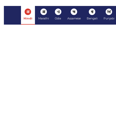
अ
अ
ଏ
অ
বা
ਅ
Hindi
Marathi
Odia
Assamese
Bengali
Punjabi