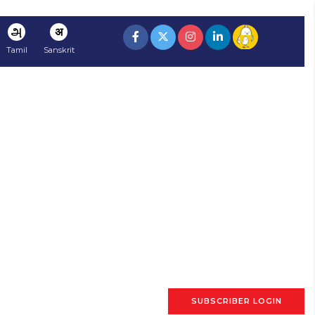
அ
अ
Tamil
Sanskrit
SUBSCRIBER LOGIN